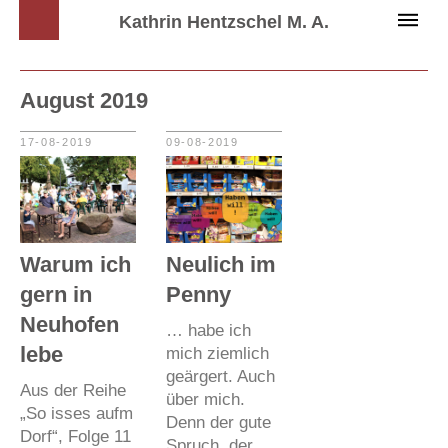
Kathrin Hentzschel M. A.
August 2019
17-08-2019
09-08-2019
Warum ich
Neulich im
gern in
Penny
Neuhofen
… habe ich
lebe
mich ziemlich
geärgert. Auch
Aus der Reihe
über mich.
„So isses aufm
Denn der gute
Dorf“, Folge 11
Spruch, der