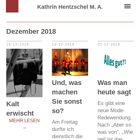
Kathrin Hentzschel M. A.
Dezember 2018
16-12-2018
16-12-2018
02-12-2018
Und, was
Was man
machen
heute sagt
Sie sonst
Kalt
Es gibt eine
so?
neue Mode-
erwischt
Redewendung.
MEHR LESEN
Am Freitag
Nach „Aber so
→
durfte ich
was von“, „Wie
dienstlich die
geil ist das